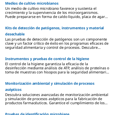
will
g in food
Medios de cultivo microbianos
analyze
and
Un medio de cultivo microbiano favorece y sustenta el
their
beverage
crecimiento y la supervivencia de los microorganismos.
performa
productio
Puede prepararse en forma de caldo líquido, placa de agar
nce, with
n.
sólida o medios semisólidos. Ofrecemos una amplia gama de
a
medios de cultivo deshidratados y listos para usar que
particular
Kits de detección de patógenos, instrumentos y material
cumplen con los más altos estándares del sector y los
focus on
requisitos normativos.
desechable
difficult
matrices.
Las pruebas de detección de patógenos son un componente
clave y un factor crítico de éxito en los programas eficaces de
seguridad alimentaria y control de procesos. Descubre
nuestra amplia gama de productos para la detección de
patógenos que se adaptan a tus necesidades.
Instrumentos y pruebas de control de la higiene
El control de la higiene garantiza la eficacia de la
desinfección mediante análisis de ATP, análisis de proteínas o
toma de muestras con hisopos para la seguridad alimentaria
y la microbiología.
Monitorización ambiental y simulación de procesos
asépticos
Descubra soluciones avanzadas de monitorización ambiental
y simulación de procesos asépticos para la fabricación de
productos farmacéuticos. Garantice el cumplimiento de los
patrones de buenas prácticas de fabricación (GMP) con
nuestras herramientas y medios especializados para salas
Pruebas de identificación microbiana