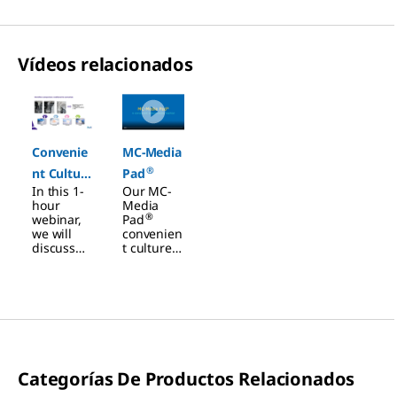
Vídeos relacionados
Slide 1 of 2
Convenie
MC-Media
®
nt Culture
Pad
In this 1-
Our MC-
Media – A
hour
Media
Reliable
®
webinar,
Pad
we will
convenien
Alternativ
discuss
t culture
e to
how
media
alternativ
tests are
Traditiona
e culture
designed
l Methods
media
for
methods
indicator
can
organism
change
testing
your
and
Categorías De Productos Relacionados
workflow,
hygiene
and we
monitorin