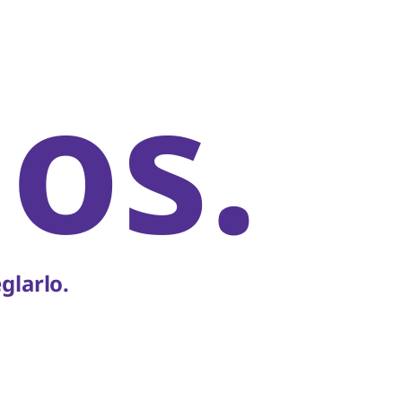
os.
glarlo.