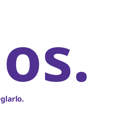
os.
glarlo.