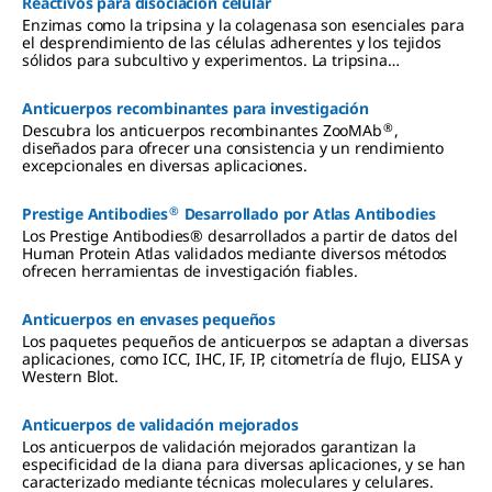
Reactivos para disociación celular
Enzimas como la tripsina y la colagenasa son esenciales para
el desprendimiento de las células adherentes y los tejidos
sólidos para subcultivo y experimentos. La tripsina
recombinante, las disoluciones que contienen EDTA y las
disoluciones no enzimáticas proporcionan opciones más
Anticuerpos recombinantes para investigación
estables y suaves para aplicaciones de cultivo más amplias.
®
Descubra los anticuerpos recombinantes ZooMAb
,
diseñados para ofrecer una consistencia y un rendimiento
excepcionales en diversas aplicaciones.
®
Prestige Antibodies
Desarrollado por Atlas Antibodies
Los Prestige Antibodies® desarrollados a partir de datos del
Human Protein Atlas validados mediante diversos métodos
ofrecen herramientas de investigación fiables.
Anticuerpos en envases pequeños
Los paquetes pequeños de anticuerpos se adaptan a diversas
aplicaciones, como ICC, IHC, IF, IP, citometría de flujo, ELISA y
Western Blot.
Anticuerpos de validación mejorados
Los anticuerpos de validación mejorados garantizan la
especificidad de la diana para diversas aplicaciones, y se han
caracterizado mediante técnicas moleculares y celulares.