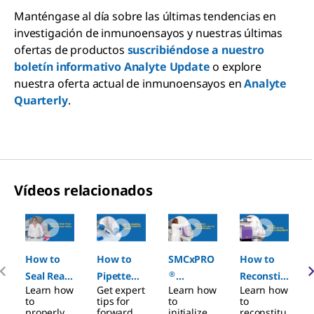
Manténgase al día sobre las últimas tendencias en
investigación de inmunoensayos y nuestras últimas
ofertas de productos
suscribiéndose a nuestro
boletín informativo Analyte Update
o explore
nuestra oferta actual de inmunoensayos en
Analyte
Quarterly
.
Vídeos relacionados
Slide 1 of 8
How to
How to
SMCxPRO
How to
®
Seal Read
Pipette
Reconstit
Learn how
Get expert
Learn how
Learn how
Plates for
for
Instrume
ute the IL-
to
tips for
to
to
®
SMC
Successful
nt Set-up
6
properly
forward
initialize
reconstitu