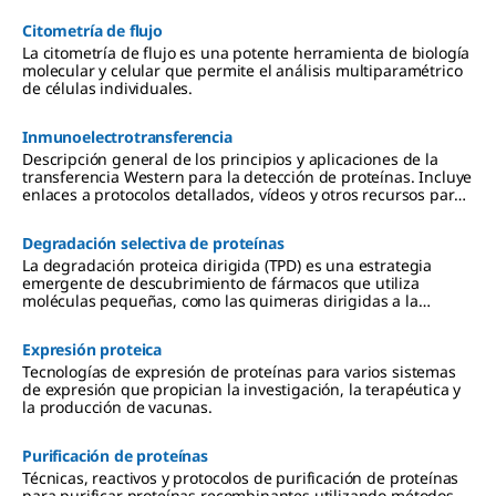
Citometría de flujo
La citometría de flujo es una potente herramienta de biología
molecular y celular que permite el análisis multiparamétrico
de células individuales.
Inmunoelectrotransferencia
Descripción general de los principios y aplicaciones de la
transferencia Western para la detección de proteínas. Incluye
enlaces a protocolos detallados, vídeos y otros recursos para
la extracción de proteínas, la electroforesis en gel, la
transferencia a membranas de PVDF o de nitrocelulosa, y
Degradación selectiva de proteínas
métodos de detección mediante quimioluminiscencia,
colorimetría y fluorescencia.
La degradación proteica dirigida (TPD) es una estrategia
emergente de descubrimiento de fármacos que utiliza
moléculas pequeñas, como las quimeras dirigidas a la
proteólisis (PROTAC), para eliminar de las células las
proteínas diana relacionadas con enfermedades.
Expresión proteica
Tecnologías de expresión de proteínas para varios sistemas
de expresión que propician la investigación, la terapéutica y
la producción de vacunas.
Purificación de proteínas
Técnicas, reactivos y protocolos de purificación de proteínas
para purificar proteínas recombinantes utilizando métodos