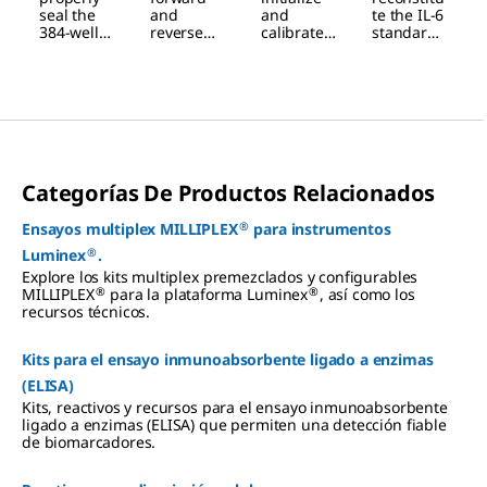
seal the
and
and
te the IL-6
Assays
Assays
and
Standard
384-well
reverse
calibrate
standard
Calibratio
read
pipetting
your
for the
®
plates for
for the
SMCxPRO
SMC
n
®
the
most
platform.
FemtoQue
successful
instrumen
®
st™ or
SMC
t.
SMCxPRO
ultrasensi
®
tive
platform
assays.
Categorías De Productos Relacionados
in four
easy
steps.
®
Ensayos multiplex MILLIPLEX
para instrumentos
®
Luminex
.
Explore los kits multiplex premezclados y configurables
®
®
MILLIPLEX
para la plataforma Luminex
, así como los
recursos técnicos.
Kits para el ensayo inmunoabsorbente ligado a enzimas
(ELISA)
Kits, reactivos y recursos para el ensayo inmunoabsorbente
ligado a enzimas (ELISA) que permiten una detección fiable
de biomarcadores.