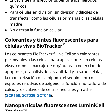
Eficacia de transfección superior a los métodos
químicos
Para células en división, sin división y difíciles de
transfectar, como las células primarias o las células
madre
No alteran la función celular
Colorantes y tintes fluorescentes para
®
células vivas B
io
T
racker
®
Los colorantes BioTracker
Live Cell son colorantes
permeables a las células para aplicaciones en células
vivas, como el marcaje de orgánulos, la detección de
apoptosis, el análisis de la viabilidad y la salud celular,
la monitorización de la hipoxia, el seguimiento de
especies reactivas de oxígeno, la función indicadora de
calcio y los cultivos de células neurales y madre
(
SCR150
,
SCT029
,
SCT046
).
Nanopartículas fluorescentes Lum
ini
C
ell