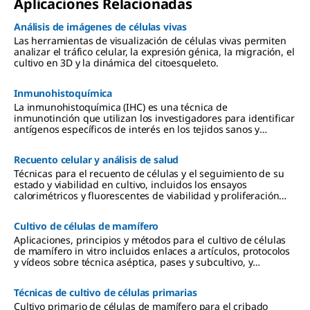
overnight
hours in
another 2
lysosome
Aplicaciones Relacionadas
incubatio
EBSS
hours, to
inhibitor,
n, cells
containin
induce
to induce
Análisis de imágenes de células vivas
were
g a
actin
autophag
Las herramientas de visualización de células vivas permiten
perfused
lysosome
depolyme
y and
analizar el tráfico celular, la expresión génica, la migración, el
with
inhibitor,
rization.
inhibit
cultivo en 3D y la dinámica del citoesqueleto.
complete
to induce
The GFP-
lysosomal
DMEM
autophag
β -actin
degradati
media
y and
displays a
on of
Inmunohistoquímica
without
inhibit
filamento
autophag
La inmunohistoquímica (IHC) es una técnica de
dye at 1
lysosomal
us
osomes.
inmunotinción que utilizan los investigadores para identificar
psi under
degradati
distributio
LentiBrite
antígenos específicos de interés en los tejidos sanos y
hypoxic
on of
n in the
™
enfermos.
conditions
autophag
untreated
Lentiviral
(0% O2)
osomes.
cells, and
Biosensor
Recuento celular y análisis de salud
for 16
upon
s are a
Técnicas para el recuento de células y el seguimiento de su
hours at
actin
new suite
estado y viabilidad en cultivo, incluidos los ensayos
37°C.
depolyme
of pre-
calorimétricos y fluorescentes de viabilidad y proliferación
Fluoresce
rization,
packaged
celular. Entre los métodos de recuento celular manual o
nt images
adopts a
lentiviral
automatizado se incluyen los dispositivos Coulter.
were
punctate
particles
Cultivo de células de mamífero
captured
distributio
encoding
Aplicaciones, principios y métodos para el cultivo de células
over 16
n.
important
de mamífero in vitro incluidos enlaces a artículos, protocolos
hours
LentiBrite
and
y vídeos sobre técnica aséptica, pases y subcultivo, y
using 465
™
foundatio
consideraciones relativas a los medios de cultivo.
nm
Lentiviral
nal
excitation,
Biosensor
proteins
Técnicas de cultivo de células primarias
and a 525
s are a
of
Cultivo primario de células de mamífero para el cribado