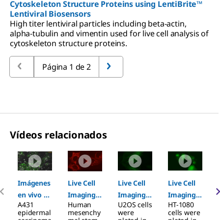
Cytoskeleton Structure Proteins using LentiBrite™
Lentiviral Biosensors
High titer lentiviral particles including beta-actin,
alpha-tubulin and vimentin used for live cell analysis of
cytoskeleton structure proteins.
Página 1 de 2
Vídeos relacionados
Slide 1 of 6
Imágenes
Live Cell
Live Cell
Live Cell
en vivo de
Imaging
Imaging
Imaging
A431
Human
U2OS cells
HT-1080
hipoxia
of p62
of β-Actin
of
epidermal
mesenchy
were
cells were
en células
using
Cytoskele
Autophag