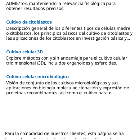
nm
new suite
autophagy
ADME/Tox, manteniendo la relevancia fisiológica para
emission
of pre-
,
obtener resultados precisos.
filter. The
packaged
apoptosis,
BioTracker
lentiviral
and cell
520 Green
particles
structure
Cultivo de citoblastos
Hypoxia
encoding
for
Descripción general de los diferentes tipos de células madre
Dye
important
visualizati
o citoblastos, los principios básicos del cultivo de citoblastos y
increases
and
on under
las aplicaciones de los citoblastos en investigación básica y
in
foundatio
different
en aplicaciones de la investigación clínica, como la
fluorescen
nal
cell/diseas
regeneración tisular, las enfermedades genéticas y el cáncer.
ce
proteins
e states in
Cultivo celular 3D
intensity
of
live cell
Explore métodos con y sin andamiaje para el cultivo celular
with
autophagy
and in
tridimensional (3D), incluidos organoides y esferoides.
decreasin
,
vitro
g oxygen
apoptosis,
analysis.
levels
and cell
Cultivo celular microbiológico
(increased
structure
Visión de conjunto de los cultivos microbiológicos y sus
hypoxic
for
aplicaciones en biología molecular, clonación y expresión de
conditions
visualizati
proteínas recombinantes, así como el cultivo para el
).
on under
aislamiento, la diferenciación y la identificación de microbios
different
productores de enfermedades en investigación clínica.
cell/diseas
e states in
live cell
and in
vitro
analysis.
Para la comodidad de nuestros clientes, esta página se ha