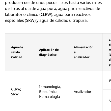
producen desde unos pocos litros hasta varios miles
de litros al día de agua pura, agua para reactivos de
laboratorio clínico (CLRW), agua para reactivos
especiales (SRW) y agua de calidad ultrapura.
C
d
Agua de
Alimentación
Aplicación de
m
salida
al
diagnóstico
(
Calidad
analizador
d
p
9
Inmunología,
CLRW,
Bioquímica,
Analizador
SRW
Hematología
5