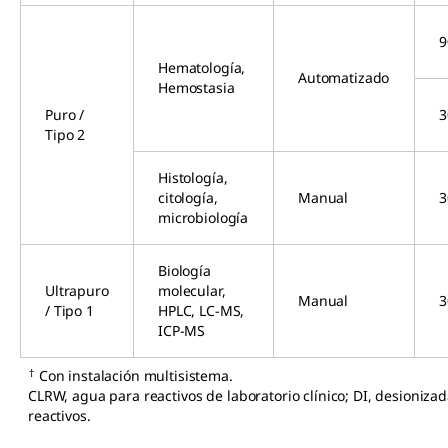
9
Hematología,
Automatizado
Hemostasia
Puro /
3
Tipo 2
Histología,
citología,
Manual
3
microbiología
Biología
Ultrapuro
molecular,
Manual
3
/ Tipo 1
HPLC, LC-MS,
ICP-MS
†
Con instalación multisistema.
CLRW, agua para reactivos de laboratorio clínico; DI, desioniza
reactivos.