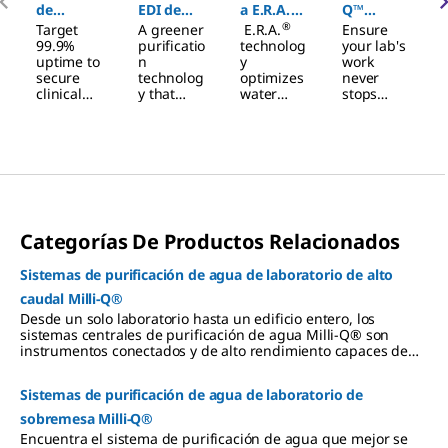
®
de
EDI de
a E.R.A.
Q™
®
Target
A greener
E.R.A.
Ensure
®
purificaci
Elix
para el
Asistencia
99.9%
purificatio
technolog
your lab's
ón de
ahorro de
remota
uptime to
n
y
work
secure
technolog
optimizes
never
agua Milli-
agua
clinical
y that
water
stops
®
Q
CLX
lab
eliminates
recovery
flowing.
efficiency
hazardous
from the
MyMilli-
Serie 8
and
chemical
RO
Q™
productivi
regenerati
membran
Remote
ty. Remote
on
e,
Care
services
procedure
reducing
monitorin
capable.
s.
water use.
g and
Mercury-
It also
service
Categorías De Productos Relacionados
free UV.
ensures
capability
constant
supports
product
your lab's
Sistemas de purificación de agua de laboratorio de alto
flow rate
maximum
caudal Milli-Q®
regardles
productivi
s of
ty.
Desde un solo laboratorio hasta un edificio entero, los
seasonal
sistemas centrales de purificación de agua Milli-Q® son
changes
instrumentos conectados y de alto rendimiento capaces de
in feed
satisfacer de forma fiable todas las necesidades de agua
water.
purificada.
Sistemas de purificación de agua de laboratorio de
sobremesa Milli-Q®
Encuentra el sistema de purificación de agua que mejor se