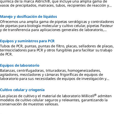
química de la marca Aldrich®, que incluye una amplia gama de
vasos de precipitados, matraces, tubos, recipientes de reacción y
columnas cromatográficas estándar, así como servicios de soplado
de vidrio a medida.
Manejo y dosificación de líquidos
Ofrecemos una amplia gama de pipetas serológicas y controladores
de pipetas para biología molecular y cultivo celular, pipetas Pasteur
y de transferencia para aplicaciones generales de laboratorio,
pipetas volumétricas para valoraciones y química analítica, así
como dispositivos de micropipeteo y puntas de pipeta para
Equipos y suministros para PCR
satisfacer las necesidades de dosificación y manipulación de
líquidos de su laboratorio.
Tubos de PCR, puntas, puntas de filtro, placas, selladores de placas,
termocicladores para PCR y otros fungibles para facilitar su trabajo
de PCR.
Equipos de laboratorio
Balanzas, centrifugadoras, trituradoras, homogeneizadores,
agitadores, mezcladores y cámaras frigoríficas de equipos de
laboratorio para sus necesidades de equipos de investigación y
ciencia.
Cultivo celular y criogenia
®
Las placas de cultivo y el material de laboratorio Millicell
admiten
modelos de cultivo celular seguros y relevantes, garantizando la
conservación de muestras valiosas.