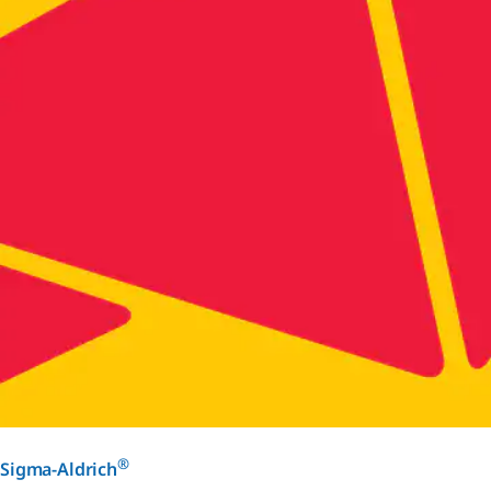
®
Sigma-Aldrich