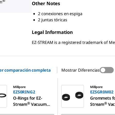
®
am
Other Notes
2 conexiones en espiga
2 juntas tóricas
Legal Information
EZ-STREAM is a registered trademark of M
er comparación completa
Mostrar Diferencias
G2
EZSGR0M02
Millipore
Millipore
EZS0RING2
EZSGR0M02
O-Rings for EZ-
Grommets fo
®
®
Stream
Vacuum
Stream
Va
Pump
Pump