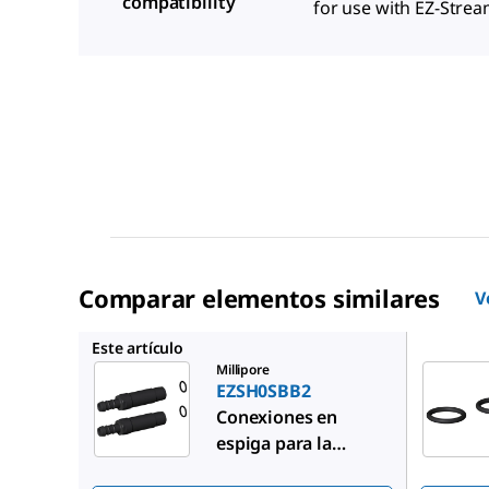
compatibility
for use with EZ-Stre
Comparar elementos similares
V
EZS0RIN
Este artículo
Millipore
EZSH0SBB2
Conexiones en
espiga para la
®
bomba EZ-Stream