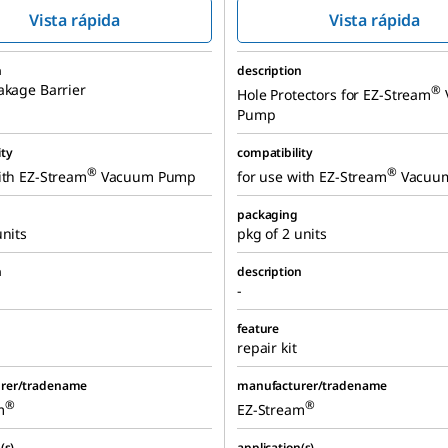
Vista rápida
Vista rápida
n
description
akage Barrier
®
Hole Protectors for EZ-Stream
Pump
ity
compatibility
®
®
ith
EZ-Stream
Vacuum Pump
for use with
EZ-Stream
Vacuu
packaging
units
pkg of 2 units
n
description
-
feature
repair kit
rer/tradename
manufacturer/tradename
®
®
m
EZ-Stream
(s)
application(s)