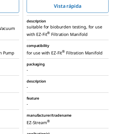
Vista rápida
description
suitable for bioburden testing, for use
Vacuum
®
with EZ-Fit
Filtration Manifold
compatibility
®
m Pump
for use with EZ-Fit
Filtration Manifold
packaging
-
description
-
feature
-
manufacturer/tradename
®
EZ-Stream
application(s)