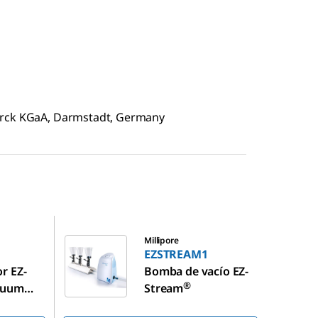
erck KGaA, Darmstadt, Germany
EZSTREAM1
Millipore
EZSTREAM1
r EZ-
Bomba de vacío EZ-
®
cuum
Stream