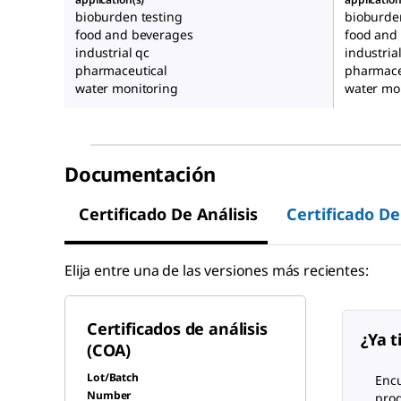
bioburden testing
bioburde
food and beverages
food and
industrial qc
industria
pharmaceutical
pharmace
water monitoring
water mo
Documentación
Certificado De Análisis
Certificado De
Elija entre una de las versiones más recientes:
Certificados de análisis
¿Ya t
(COA)
Lot/Batch
Encu
Number
pro