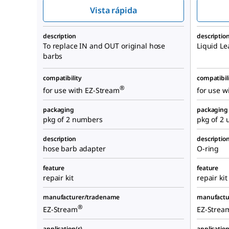
Vista rápida
description
descriptio
To replace IN and OUT original hose
Liquid Le
barbs
compatibility
compatibil
®
for use with EZ-Stream
for use w
packaging
packaging
pkg of 2 numbers
pkg of 2 
description
descriptio
hose barb adapter
O-ring
feature
feature
repair kit
repair kit
manufacturer/tradename
manufactu
®
EZ-Stream
EZ-Strea
application(s)
application