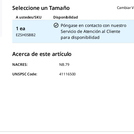
la
misma
Seleccione un Tamaño
Cambiar V
página.
A ustedes/SKU
Disponibilidad
Póngase en contacto con nuestro
1 ea
Servicio de Atención al Cliente
EZSH0SBB2
para disponibilidad
Acerca de este artículo
NACRES:
NB.79
UNSPSC Code:
41116500