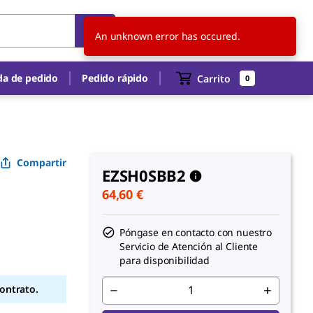
ES
ES
An unknown error has occured.
a de pedido
Pedido rápido
Carrito
0
Compartir
EZSH0SBB2
64,60 €
Póngase en contacto con nuestro
Servicio de Atención al Cliente
para disponibilidad
contrato.