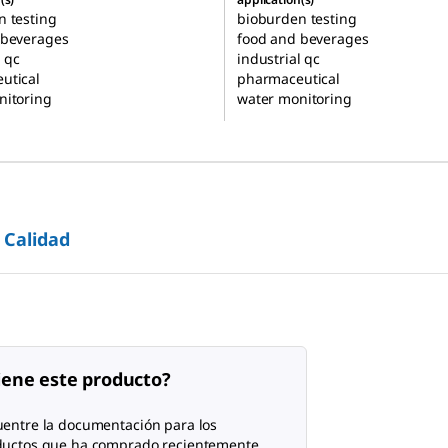
n testing
bioburden testing
 beverages
food and beverages
l qc
industrial qc
utical
pharmaceutical
nitoring
water monitoring
 Calidad
iene este producto?
entre la documentación para los
ductos que ha comprado recientemente