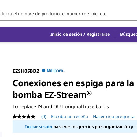
Inicio de sesión / Registrarse
Búsqued
EZSH0SBB2
Conexiones en espiga para la
bomba EZ-Stream
®
To replace IN and OUT original hose barbs
(0)
Escriba un reseña
Hacer una pregunta
Sin
puntuación
Iniciar sesión
para ver los precios por organización y 
Enlace
en