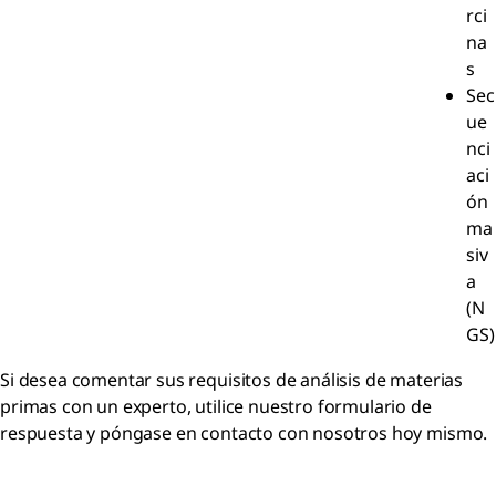
rci
na
s
Sec
ue
nci
aci
ón
ma
siv
a
(N
GS)
Si desea comentar sus requisitos de análisis de materias
primas con un experto, utilice nuestro formulario de
respuesta y póngase en contacto con nosotros hoy mismo.