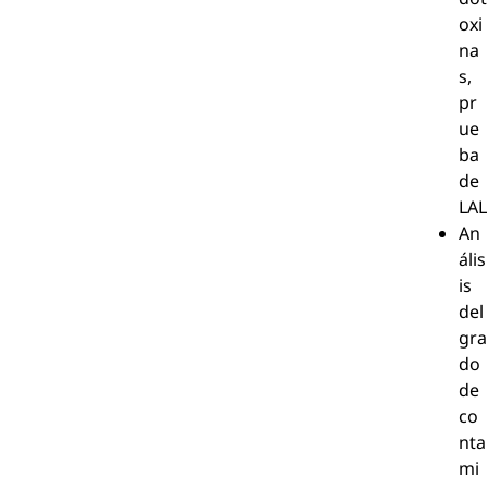
oxi
na
s,
pr
ue
ba
de
LAL
An
ális
is
del
gra
do
de
co
nta
mi