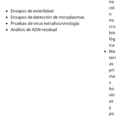
na
ció
Ensayos de esterilidad
n
Ensayos de detección de micoplasmas
mi
Pruebas de virus extraños/virología
cro
Análisis de ADN residual
bio
lóg
ica
Ma
teri
as
pri
ma
s
bo
vin
as
y
po