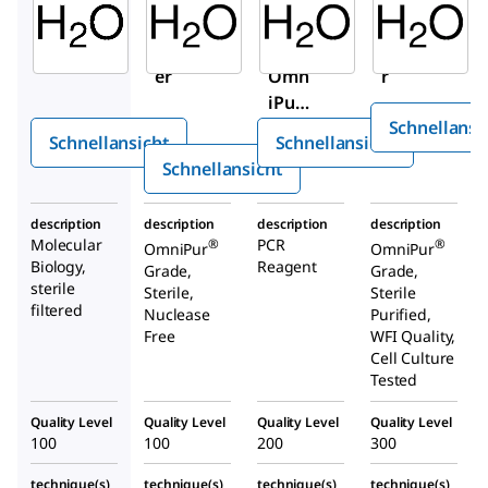
Aldrich
Aldrich
Aldrich
95284
9801-
W1754
Wass
OP
Wasse
er
Omn
r
iPur
®
Schnellansi
Schnellansicht
Schnellansicht
Wass
Schnellansicht
er,
steril
description
description
description
description
,
Molecular
PCR
®
®
OmniPur
OmniPur
nukl
Biology,
Reagent
Grade,
Grade,
easef
sterile
Sterile,
Sterile
filtered
rei
Nuclease
Purified,
Free
WFI Quality,
Cell Culture
Tested
Quality Level
Quality Level
Quality Level
Quality Level
100
100
200
300
technique(s)
technique(s)
technique(s)
technique(s)