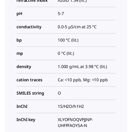
refractive index
n
20/D
1.34 (lit.)
pH
5-7
conductivity
0.0-5 μS/cm at 25 °C
bp
100 °C (lit.)
mp
0 °C (lit.)
density
1.000 g/mL at 3.98 °C (lit.)
cation traces
Ca: <10 ppb, Mg: <10 ppb
SMILES string
O
InChI
1S/H2O/h1H2
InChI key
XLYOFNOQVPJJNP-
UHFFFAOYSA-N