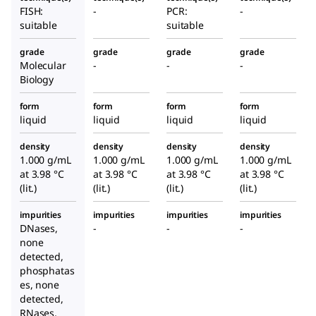
FISH:
-
PCR:
-
suitable
suitable
grade
grade
grade
grade
Molecular
-
-
-
Biology
form
form
form
form
liquid
liquid
liquid
liquid
density
density
density
density
1.000 g/mL
1.000 g/mL
1.000 g/mL
1.000 g/mL
at 3.98 °C
at 3.98 °C
at 3.98 °C
at 3.98 °C
(lit.)
(lit.)
(lit.)
(lit.)
impurities
impurities
impurities
impurities
DNases,
-
-
-
none
detected,
phosphatas
es, none
detected,
RNases,