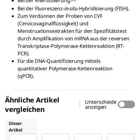
Bei der RNA-Isolierung.
Bei der Fluoreszenz-
in-situ
-Hybridisierung (FISH).
Zum Verdünnen der Proben von CVF
(Cervicovaginalflüssigkeit) und
Menstruationsextrakten für den Spezifitätstest
durch Amplifikation von mRNA aus der reversen
Transkriptase-Polymerase-Kettenreaktion (RT-
PCR).
Für die DNA-Quantifizierung mittels
quantitativer Polymerase-Kettenreaktion
(qPCR).
Ähnliche Artikel
Unterschiede
anzeigen
vergleichen
9801-OP
W1754
4.86505
Dieser
Artikel
Sigma-
Sigma-
Sigma-