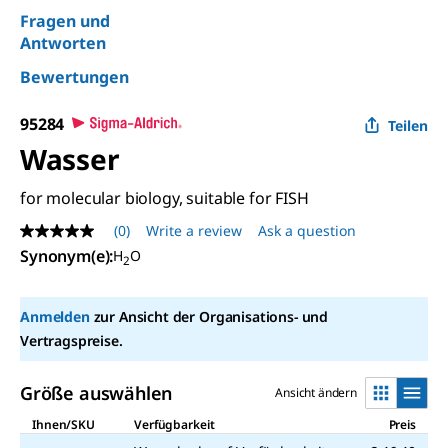
Fragen und
Antworten
Bewertungen
95284
Teilen
Wasser
for molecular biology, suitable for FISH
(0)
Write a review
Ask a question
No
rating
Synonym(e):
H
O
2
value
Same
page
Anmelden
zur Ansicht der Organisations- und
link.
Vertragspreise.
Größe auswählen
Ansicht ändern
Ihnen/SKU
Verfügbarkeit
Preis