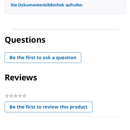
Die Dokumentenbibliothek aufrufen
Questions
Be the first to ask a question
Reviews
★★★★★
No
Be the first to review this product
rating
.
value
This
action
will