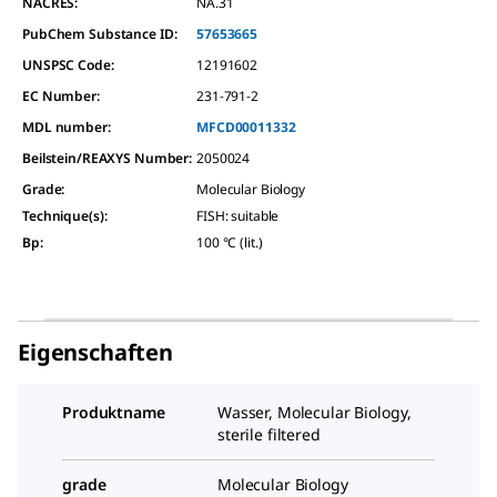
NACRES:
NA.31
PubChem Substance ID:
57653665
UNSPSC Code:
12191602
EC Number:
231-791-2
MDL number:
MFCD00011332
Beilstein/REAXYS Number:
2050024
Grade
:
Molecular Biology
Technique(s)
:
FISH: suitable
Bp
:
100 °C (lit.)
Eigenschaften
Produktname
Wasser, Molecular Biology,
sterile filtered
grade
Molecular Biology