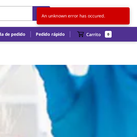
CL
ES
An unknown error has occured.
a de pedido
Pedido rápido
Carrito
0