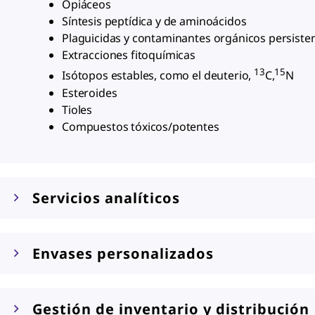
Opiáceos
Síntesis peptídica y de aminoácidos
Plaguicidas y contaminantes orgánicos persiste
Extracciones fitoquímicas
13
15
Isótopos estables, como el deuterio,
C,
N
Esteroides
Tioles
Compuestos tóxicos/potentes
Servicios analíticos
Envases personalizados
Gestión de inventario y distribución