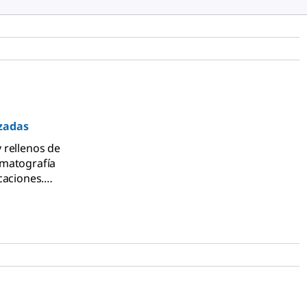
zadas
 rellenos de
omatografía
caciones.