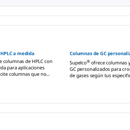
 HPLC a medida
Columnas de GC personali
ce columnas de HPLC con
®
Supelco
ofrece columnas y
ida para aplicaciones
GC personalizados para cr
licite columnas que no
de gases según tus especifi
k con diversas opciones de
¡Pide tu presupuesto ahora!
omposición química.