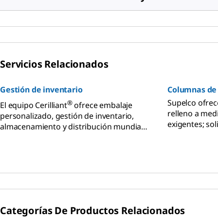
Servicios Relacionados
Gestión de inventario
Columnas de
Supelco ofre
®
El equipo Cerilliant
ofrece embalaje
relleno a med
personalizado, gestión de inventario,
exigentes; so
almacenamiento y distribución mundial
estén en stoc
de materiales de referencia de clientes.
partícula y c
Categorías De Productos Relacionados