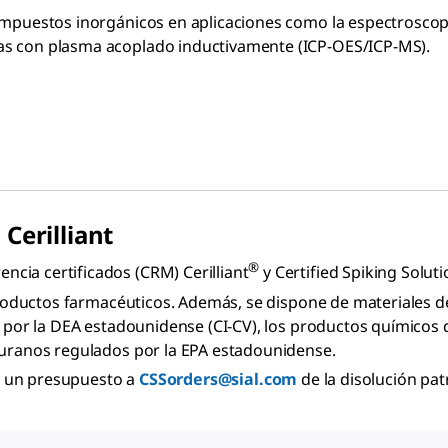
ompuestos inorgánicos en aplicaciones como la espectroscopia
as con plasma acoplado inductivamente (ICP-OES/ICP-MS).
Cerilliant
®
cia certificados (CRM) Cerilliant
y Certified Spiking Solut
 productos farmacéuticos. Además, se dispone de materiales de
s por la DEA estadounidense (CI-CV), los productos químicos d
 furanos regulados por la EPA estadounidense.
te un presupuesto a
CSSorders@sial.com
de la disolución pat