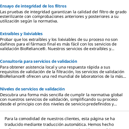
con el fármaco.
Ensayo de integridad de los filtros
Las pruebas de integridad garantizan la calidad del filtro de grado
esterilizante con comprobaciones anteriores y posteriores a su
utilización según la normativa.
Extraíbles y lixiviables
Probar que los extraíbles y los lixiviables de su proceso no son
dañinos para el fármaco final es más fácil con los servicios de
validación BioReliance®. Nuestros servicios de extraíbles y
lixiviables (E&L) evalúan a fondo todos los materiales en contacto y
los procesos para mitigar los riesgos sobre los líquidos de los
Consultoría para servicios de validación
procesos.
Para obtener asistencia local y una respuesta rápida a sus
requisitos de validación de la filtración, los servicios de validación
BioReliance® ofrecen una red mundial de laboratorios de la más
alta calidad con expertos en el país y la región en centros
geográficos estratégicos.
Niveles de servicios de validación
Descubra una forma más sencilla de cumplir la normativa global
con nuestros servicios de validación, simplificando su proceso
desde el principio con dos niveles de servicio predefinidos y
pruebas armonizadas a escala mundial.
Para la comodidad de nuestros clientes, esta página se ha
traducido mediante traducción automática. Hemos hecho