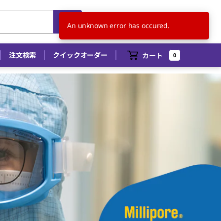
JP
JA
An unknown error has occured.
注文検索
クイックオーダー
カート
0