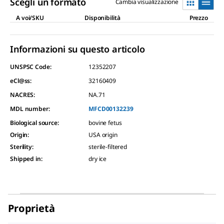
Scegli un formato
Cambia visualizzazione
A voi/SKU
Disponibilità
Prezzo
Informazioni su questo articolo
UNSPSC Code:
12352207
eCl@ss:
32160409
NACRES:
NA.71
MDL number:
MFCD00132239
Biological source
:
bovine fetus
Origin
:
USA origin
Sterility
:
sterile-filtered
Shipped in
:
dry ice
Proprietà