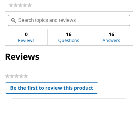
★★★★★
★★★★★
No
Search
Sea
rating
topics
ϙ
topi
value
for
and
and
Fetal
reviews
revi
0
16
16
Bovine
Reviews
Questions
Answers
Serum
Reviews
★★★★★
No
Be the first to review this product
rating
.
value
This
action
will
open
a
modal
dialog.