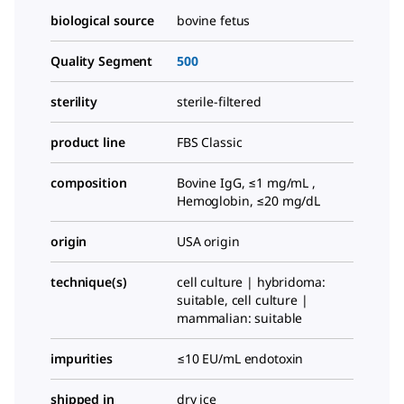
biological source
bovine fetus
Quality Segment
500
sterility
sterile-filtered
product line
FBS Classic
composition
Bovine IgG, ≤1 mg/mL ,
Hemoglobin, ≤20 mg/dL
origin
USA origin
technique(s)
cell culture | hybridoma:
suitable, cell culture |
mammalian: suitable
impurities
≤10 EU/mL endotoxin
shipped in
dry ice