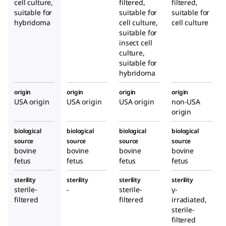
cell culture,
filtered,
filtered,
suitable for
suitable for
suitable for
hybridoma
cell culture,
cell culture
suitable for
insect cell
culture,
suitable for
hybridoma
origin
origin
origin
origin
USA origin
USA origin
USA origin
non-USA
origin
biological
biological
biological
biological
source
source
source
source
bovine
bovine
bovine
bovine
fetus
fetus
fetus
fetus
sterility
sterility
sterility
sterility
sterile-
-
sterile-
γ-
filtered
filtered
irradiated,
sterile-
filtered