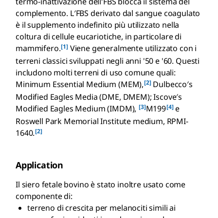
termo-inattivazione dell′FBS blocca il sistema del
complemento. L′FBS derivato dal sangue coagulato
è il supplemento indefinito più utilizzato nella
coltura di cellule eucariotiche, in particolare di
[1]
mammifero.
Viene generalmente utilizzato con i
terreni classici sviluppati negli anni '50 e '60. Questi
includono molti terreni di uso comune quali:
[2]
Minimum Essential Medium (MEM),
Dulbecco′s
Modified Eagles Media (DME, DMEM); Iscove′s
[3]
[4]
Modified Eagles Medium (IMDM),
M199
e
Roswell Park Memorial Institute medium, RPMI-
[2]
1640.
Application
Il siero fetale bovino è stato inoltre usato come
componente di:
terreno di crescita per melanociti simili ai