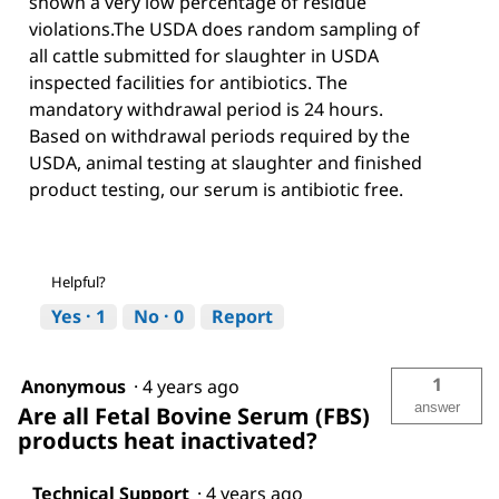
shown a very low percentage of residue
violations.The USDA does random sampling of
all cattle submitted for slaughter in USDA
inspected facilities for antibiotics. The
mandatory withdrawal period is 24 hours.
Based on withdrawal periods required by the
USDA, animal testing at slaughter and finished
product testing, our serum is antibiotic free.
Helpful?
Yes ·
1
No ·
0
Report
1
Anonymous
·
4 years ago
answer
Are all Fetal Bovine Serum (FBS)
products heat inactivated?
Technical Support
·
4 years ago