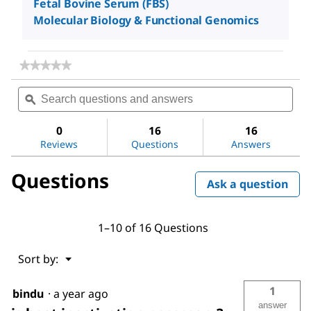
Fetal Bovine Serum (FBS)
Molecular Biology & Functional Genomics
★★★★★
★★★★★
No
Search
Sea
rating
questions
ϙ
ques
value
for
and
and
Fetal
answers
ans
0
16
16
Bovine
Reviews
Questions
Answers
Serum
Questions
Ask a question
1–10 of 16 Questions
Menu
Sort by:
▼
1
bindu
·
a year ago
answer