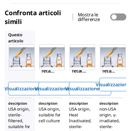
Confronta articoli
Mostra le
differenze
simili
12103C
F4135
F0679
Questo
articolo
Sigma-
Sigma-
Sigma-
Aldrich
Aldrich
Aldrich
F2442
12103C
F4135
Siero
Siero
Siero
fetale
fetale
fetale
bovin
bovino
bovin
Visualizzazione
o
o
Visualizzazione rapida
Visualizzazione rapida
Visualizzazione rapida
description
description
description
description
USA origin,
USA origin,
USA origin,
non-USA
sterile-
suitable for
Heat
origin, γ-
filtered,
cell culture
Inactivated,
irradiated,
suitable for
sterile-
sterile-