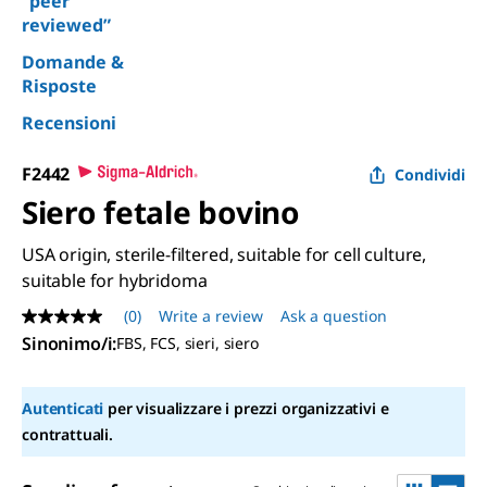
“peer
reviewed”
Domande &
Risposte
Recensioni
F2442
Condividi
Siero fetale bovino
USA origin, sterile-filtered, suitable for cell culture,
suitable for hybridoma
(0)
Write a review
Ask a question
No
rating
Sinonimo/i:
FBS, FCS, sieri, siero
value
Same
page
Autenticati
per visualizzare i prezzi organizzativi e
link.
contrattuali.