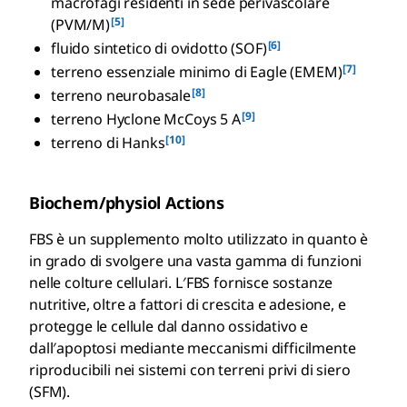
macrofagi residenti in sede perivascolare
[5]
(PVM/M)
[6]
fluido sintetico di ovidotto (SOF)
[7]
terreno essenziale minimo di Eagle (EMEM)
[8]
terreno neurobasale
[9]
terreno Hyclone McCoys 5 A
[10]
terreno di Hanks
Biochem/physiol Actions
FBS è un supplemento molto utilizzato in quanto è
in grado di svolgere una vasta gamma di funzioni
nelle colture cellulari. L′FBS fornisce sostanze
nutritive, oltre a fattori di crescita e adesione, e
protegge le cellule dal danno ossidativo e
dall′apoptosi mediante meccanismi difficilmente
riproducibili nei sistemi con terreni privi di siero
(SFM).