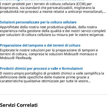
I nostri prodotti per i terreni di coltura cellulare (CCM) per
bioprocessi, sia standard che personalizzabili, migliorano la
produttività nei processi a monte relativi a anticorpi monoclonali,
vaccini e terapie geniche e cellulari.
Soluzioni personalizzate per la coltura cellulare
Approfittate della nostra rete produttiva globale, della nostra
esperienza nella gestione della qualità e dei nostri servizi completi
per soluzioni di coltura cellulare su misura per le vostre esigenze.
Preparazione del tampone e dei terreni di coltura
Esplorate le nostre soluzioni per la preparazione di tamponi e
terreni di coltura, comprese le soluzioni Mobius® monouso e
Mobius® FlexReady.
Prodotti chimici per processi a valle e formulazioni
Il nostro ampio portafoglio di prodotti chimici a valle semplifica la
definizione delle specifiche delle materie prime grazie a
caratteristiche qualitative ottimizzate per tutte le vostre
applicazioni, fornendo al contempo un’assistenza e una
documentazione all’avanguardia nel settore per aiutarvi ad
affrontare le sfide normative, gestire i rischi e migliorare i processi.
Servizi Correlati