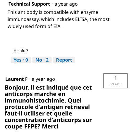
Technical Support
·
a year ago
This antibody is compatible with enzyme
immunoassay, which includes ELISA, the most
widely used form of EIA.
Helpful?
Yes ·
0
No ·
2
Report
1
Laurent F
·
a year ago
answer
Bonjour, il est indiqué que cet
anticorps marche en
immunohistochimie. Quel
protocole d'antigen retrieval
faut-il utiliser et quelle
concentration d'anticorps sur
coupe FFPE? Merci