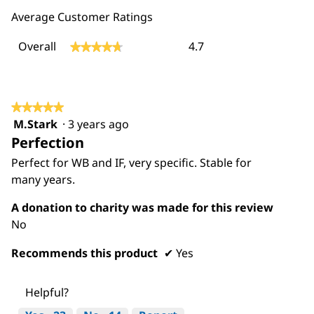
Average Customer Ratings
Overall,
Overall
4.7
★★★★★
★★★★★
average
rating
value
is
4.7
★★★★★
★★★★★
of
M.Stark
·
3 years ago
5
5.
Perfection
out
of
Perfect for WB and IF, very specific. Stable for
5
many years.
stars.
A donation to charity was made for this review
No
Recommends this product
✔
Yes
Helpful?