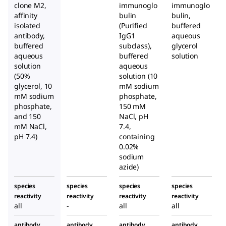
in
in
clone M2,
immunoglo
immunoglo
affinity
Maus
bulin
bulin,
Maus
isolated
(Purified
buffered
herge
herge
antibody,
IgG1
aqueous
stellt
stellt
buffered
subclass),
glycerol
e
e
aqueous
buffered
solution
Antik
Antik
solution
aqueous
(50%
örper
solution (10
örper
glycerol, 10
mM sodium
mM sodium
phosphate,
phosphate,
150 mM
and 150
NaCl, pH
mM NaCl,
7.4,
pH 7.4)
containing
0.02%
sodium
azide)
species
species
species
species
reactivity
reactivity
reactivity
reactivity
all
-
all
all
antibody
antibody
antibody
antibody