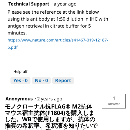
Technical Support
·
a year ago
Please see the reference at the link below
using this antibody at 1:50 dilution in IHC with
antigen retrieval in citrate buffer for 5
minutes.
https://www.nature.com/articles/s41467-019-12187-
5.pdf
Helpful?
Yes ·
0
No ·
0
Report
1
Anonymous
·
2 years ago
answer
モノクローナル抗FLAG® M2抗体
マウス宿主抗体(F1804)を購入しま
した。WBで使用しますが、抗体の
推奨の希釈率、希釈液を知りたいで