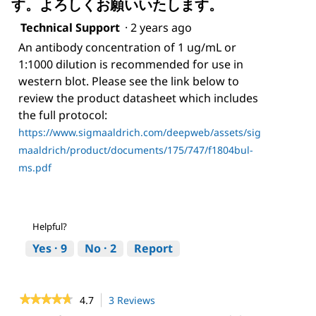
す。よろしくお願いいたします。
Technical Support
·
2 years ago
An antibody concentration of 1 ug/mL or
1:1000 dilution is recommended for use in
western blot. Please see the link below to
review the product datasheet which includes
the full protocol:
https://www.sigmaaldrich.com/deepweb/assets/sig
maaldrich/product/documents/175/747/f1804bul-
ms.pdf
Helpful?
Yes ·
9
No ·
2
Report
★★★★★
★★★★★
4.7
3 Reviews
This
action
4.7