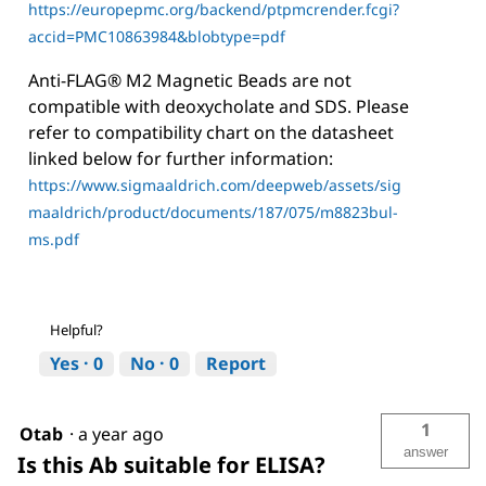
https://europepmc.org/backend/ptpmcrender.fcgi?
accid=PMC10863984&blobtype=pdf
Anti-FLAG® M2 Magnetic Beads are not
compatible with deoxycholate and SDS. Please
refer to compatibility chart on the datasheet
linked below for further information:
https://www.sigmaaldrich.com/deepweb/assets/sig
maaldrich/product/documents/187/075/m8823bul-
ms.pdf
Helpful?
Yes ·
0
No ·
0
Report
1
Otab
·
a year ago
answer
Is this Ab suitable for ELISA?