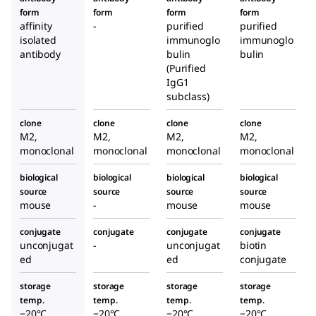
form
form
form
form
affinity
-
purified
purified
isolated
immunoglo
immunoglo
antibody
bulin
bulin
(Purified
IgG1
subclass)
clone
clone
clone
clone
M2,
M2,
M2,
M2,
monoclonal
monoclonal
monoclonal
monoclonal
biological
biological
biological
biological
source
source
source
source
mouse
-
mouse
mouse
conjugate
conjugate
conjugate
conjugate
unconjugat
-
unconjugat
biotin
ed
ed
conjugate
storage
storage
storage
storage
temp.
temp.
temp.
temp.
−20°C
−20°C
−20°C
−20°C