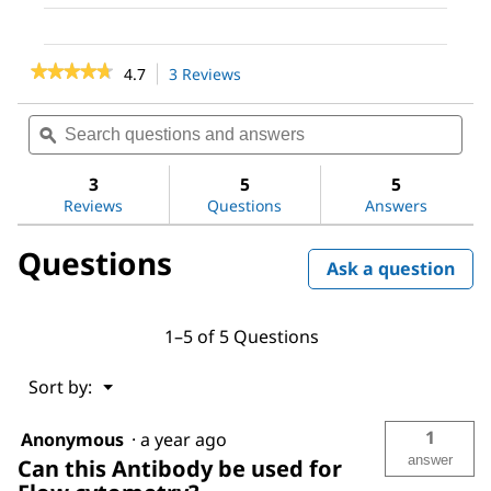
★★★★★
★★★★★
4.7
3 Reviews
This
action
4.7
out
will
Search
Sea
of
navigate
questions
ϙ
ques
5
to
and
and
stars.
reviews.
answers
ans
3
5
5
Read
reviews
Reviews
Questions
Answers
for
ANTI-
Questions
FLAG®
Ask a question
M2
antibody,
Mouse
monoclonal
1–5 of 5 Questions
Menu
Sort by:
▼
1
Anonymous
·
a year ago
answer
Can this Antibody be used for