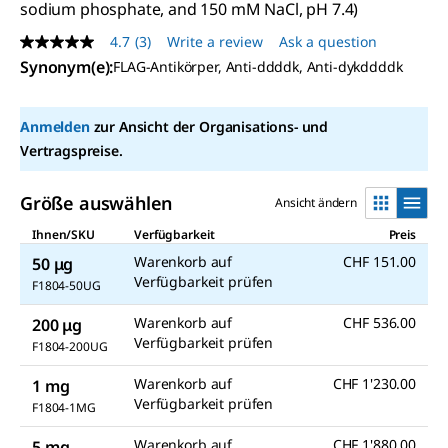
sodium phosphate, and 150 mM NaCl, pH 7.4)
4.7
(3)
Write a review
Ask a question
4.7
out
Synonym(e):
FLAG-Antikörper, Anti-ddddk, Anti-dykddddk
of
5
stars,
Anmelden
zur Ansicht der Organisations- und
average
rating
Vertragspreise.
value.
Read
3
Größe auswählen
Ansicht ändern
Reviews.
Same
Ihnen/SKU
Verfügbarkeit
Preis
page
link.
Warenkorb auf
CHF 151.00
50 μg
Verfügbarkeit prüfen
F1804-50UG
Warenkorb auf
CHF 536.00
200 μg
Verfügbarkeit prüfen
F1804-200UG
Warenkorb auf
CHF 1'230.00
1 mg
Verfügbarkeit prüfen
F1804-1MG
Warenkorb auf
CHF 1'880.00
5 mg