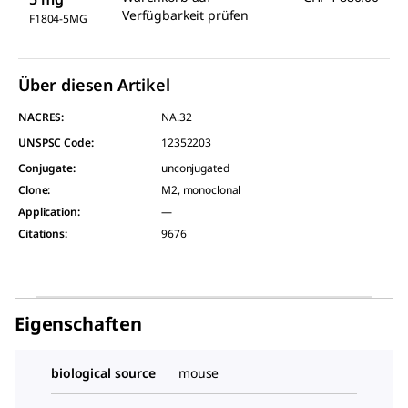
Verfügbarkeit prüfen
F1804-5MG
Über diesen Artikel
NACRES:
NA.32
UNSPSC Code:
12352203
Conjugate
:
unconjugated
Clone
:
M2, monoclonal
Application
:
—
Citations
:
9676
Eigenschaften
biological source
mouse