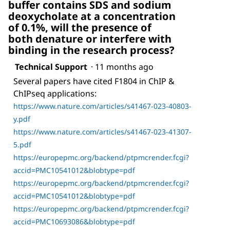
buffer contains SDS and sodium
deoxycholate at a concentration
of 0.1%, will the presence of
both denature or interfere with
binding in the research process?
Technical Support
·
11 months ago
Several papers have cited F1804 in ChIP &
ChIPseq applications:
https://www.nature.com/articles/s41467-023-40803-
y.pdf
https://www.nature.com/articles/s41467-023-41307-
5.pdf
https://europepmc.org/backend/ptpmcrender.fcgi?
accid=PMC10541012&blobtype=pdf
https://europepmc.org/backend/ptpmcrender.fcgi?
accid=PMC10541012&blobtype=pdf
https://europepmc.org/backend/ptpmcrender.fcgi?
accid=PMC10693086&blobtype=pdf