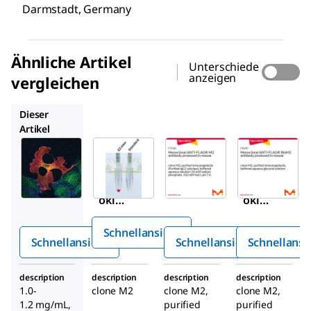
Darmstadt, Germany
Ähnliche Artikel
Unterschiede
anzeigen
vergleichen
F2426
F3165
F9291
Dieser
Artikel
Sigma-
Millipore
Sigma-
Aldrich
Aldrich
F2426
F1804
F3165
EZvie
Mon
Mon
™
w
oklon
oklon
Red
aler
aler
ANTI-
Schnellansicht
ANTI-
ANTI-
FLAG
Schnellansicht
Schnellansicht
Schnellansi
FLAG
FLAG
®
M2-
®
®
M2-
M2-
Affini
description
description
description
description
Antik
Antik
tätsg
1.0-
clone M2
clone M2,
clone M2,
örper
örper
1.2 mg/mL,
purified
purified
el